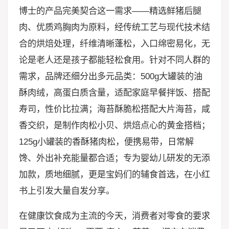
博士的产品完美契合这一需求——精选鲜猪后腿
肉、优质鸡胸肉为原料，经传统工艺与现代技术结
合的烘焙处理，纤维清晰蓬松，入口绵密易化，无
论是老人还是孩子都能轻松食用。针对不同人群的
需求，品牌还细分出多元品类：500g大罐装的油
酥肉绒，高蛋白质含量，适配家庭早餐拌饭、搭配
寿司，性价比拉满；海苔酥脆松搭配大片海苔，咸
香交织，是制作肉松小贝、烘焙点心的黄金搭档；
125g小罐装的香酥猪肉松，便携易带，日常解
馋、外出补充能量都合适；专为婴幼儿研发的无添
加款，质地细腻，更是宝妈们的辅食首选，在小红
书上引发大量自发分享。
在健康饮食成为主流的今天，消费者对零食的要求