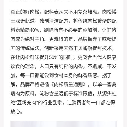
真正的好肉松，配料表从来不用复杂堆砌。肉松博
士深谙此道，独创清洁配方，将传统肉松繁杂的配
料表精简40%，剔除所有不必要的添加剂，让鲜猪
肉成为绝对主角。更难得的是，品牌摒弃了味精提
鲜的传统做法，创新采用天然干贝酶解提鲜技术，
在让肉松鲜味提升50%的同时，更契合当代人健康
饮食的理念，入口只有纯粹的肉香，不齁咸、不发
腻，每一口都能尝到食材本身的鲜香质感。据了
解，品牌严格遵循《肉松质量通则》，以单一畜禽
瘦肉为原料，淀粉含量远低于标准限值，从源头杜
绝“豆粉充肉”的行业乱象，让消费者每一口都吃得
放心。