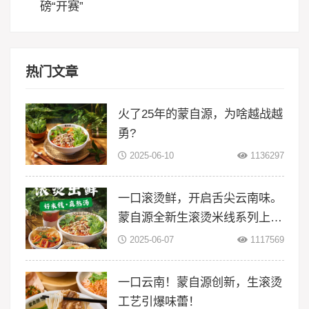
磅“开赛”
热门文章
火了25年的蒙自源，为啥越战越
勇?
2025-06-10
1136297
一口滚烫鲜，开启舌尖云南味。
蒙自源全新生滚烫米线系列上
线！
2025-06-07
1117569
一口云南！蒙自源创新，生滚烫
工艺引爆味蕾！