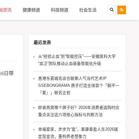
闻资讯
健康频道
科技频道
社会生活
最近发表
从“经验止血”到“智能控压”——安徽医科大学
“血卫”团队推动止血装备智能化升级
6日带
香港东荟城名店仓联乘人气当代艺术IP
SSEBONGRAMA 携手打造全球首个「躺平一
『夏』」联名企划
即食燕窝哪个牌子好？2026年消费者选购时应
重点关注这六项核心指标与判断方法
幸福爱家，步步为“盈”，泰康泰盈人生2026锚
定现金流，重构养老想象力