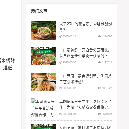
热门文章
火了25年的蒙自源，为啥越战越
勇?
2025-06-10
1136297
一口滚烫鲜，开启舌尖云南味。
蒙自源全新生滚烫米线系列上
酱米线醇
线！
2025-06-07
1117615
，遵循
。
一口云南！蒙自源创新，生滚烫
工艺引爆味蕾！
2025-06-07
1081322
丰网速运与千牛平台达成深度合
作，为淘宝天猫商家提供稳定物
流服务
2023-01-06
1040493
云南味道！蒙自源生滚烫系列米