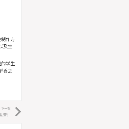
烫制作方
以及生
重的学生
鲜香之
下一篇
味蕾！