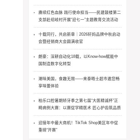
赓续红色血脉 践行使命担当——民建鼓楼第二
支部赴绍岐村开展“迎七一”主题教育交流活动
十载同行，共启新章｜2026轩妈品牌中秋启动
会暨经销商大会圆满收官
朗豪：深耕自动化18载，以Know-how赋能中
国制造数字化转型
潮味美国，食趣无限——来泰晤士超市邀您畅
享味蕾体验
柏乐口腔暑期矫牙季之第七届“大医精诚杯”正
畸病例大赛：以赛促学精医术 匠心护齿筑品质
迎接年中最大商机！TikTok Shop美区年中促
重磅“开赛”