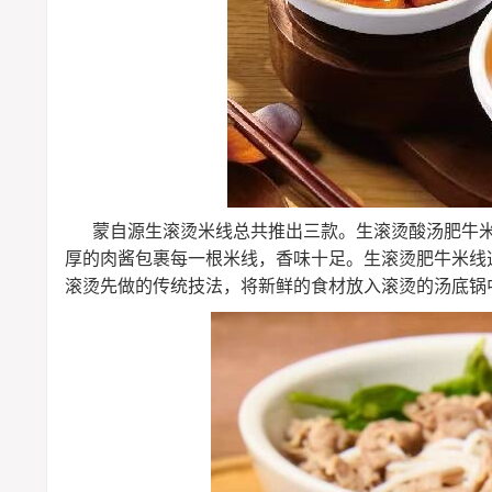
蒙自源生滚烫米线总共推出三款。生滚烫酸汤肥牛
厚的肉酱包裹每一根米线，香味十足。生滚烫肥牛米线
滚烫先做的传统技法，将新鲜的食材放入滚烫的汤底锅