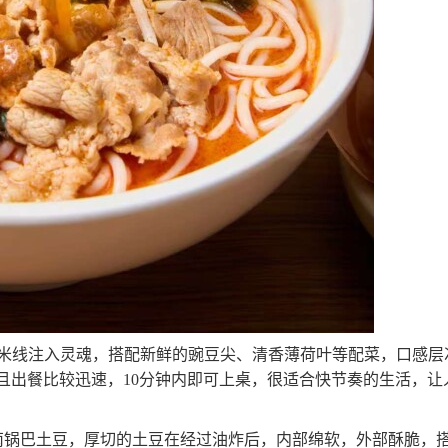
给米线注入灵魂，搭配新鲜的豌豆尖、清香薄荷叶等配菜，口感层
且出餐比较迅速，10分钟内即可上桌，很适合快节奏的生活，让
南锅巴土豆，厚切的土豆在经过油炸后，内部绵软，外部酥脆，