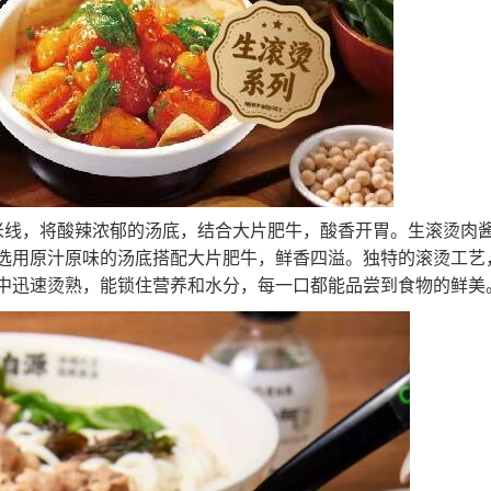
米线，将酸辣浓郁的汤底，结合大片肥牛，酸香开胃。生滚烫肉
选用原汁原味的汤底搭配大片肥牛，鲜香四溢。独特的滚烫工艺
中迅速烫熟，能锁住营养和水分，每一口都能品尝到食物的鲜美