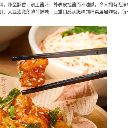
料，炸至酥香，浇上酱汁，外表皮挂酱而不油腻，令人拥有无法
明，大豆油激荡薄荷鲜味，三重口感从脆响到绵柔层层炸裂，每