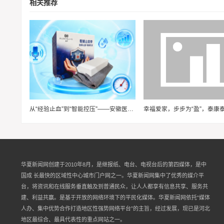
相关推荐
从“经验止血”到“智能控压”——安徽医科大学“血卫”团队推动止血装备智能化升级
华夏新闻网创建于2010年8月，是继报纸、电台、电视台后的第四媒体，是中
国成 长最快的区域性中心城市门户网之一。华夏新闻网集中了优秀的媒介平
台，将资讯和在线服务垂直触及到普通民众，让人人都享有信息共享、服务共
建、利益共赢。是基于开放的网络环境下的平民化媒体。华夏新闻网依托“媒体
人办、集中优势合作打造地区性强势网络平台”的主旨，经过发展，现已是河北
地区最综合、最具代表性的重点网站之一。