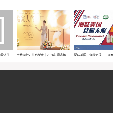
幸福爱家，步步为“盈”，泰康泰盈人生2026锚定现金流，重构养老想象力
十载同行，共启新章｜2026轩妈品牌中秋启动会暨经销商大会圆满收官