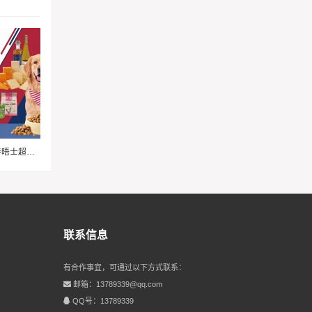
潮味美国，食趣无限——来泰晤士超市邀您畅享味蕾体验
联系信息
有合作事宜，可通过以下方式联系：
邮箱：13789339@qq.com
QQ号：13789339