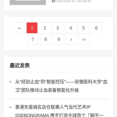
2023-03-17 14:33:31
‹‹
1
2
3
4
5
6
7
8
9
›
››
最近发表
从“经验止血”到“智能控压”——安徽医科大学“血
卫”团队推动止血装备智能化升级
香港东荟城名店仓联乘人气当代艺术IP
SSEBONGRAMA 携手打造全球首个「躺平一