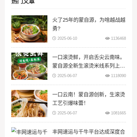
热门文章
火了25年的蒙自源，为啥越战越
勇?
2025-06-10
1136468
一口滚烫鲜，开启舌尖云南味。
蒙自源全新生滚烫米线系列上
线！
2025-06-07
1118090
一口云南！蒙自源创新，生滚烫
工艺引爆味蕾！
2025-06-07
1081665
丰网速运与千牛平台达成深度合