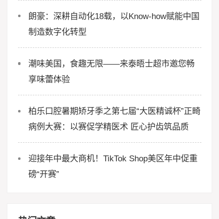
朗豪：深耕自动化18载，以Know-how赋能中国
制造数字化转型
潮味美国，食趣无限——来泰晤士超市邀您畅
享味蕾体验
柏乐口腔暑期矫牙季之第七届“大医精诚杯”正畸
病例大赛：以赛促学精医术 匠心护齿筑品质
迎接年中最大商机！TikTok Shop美区年中促重
磅“开赛”