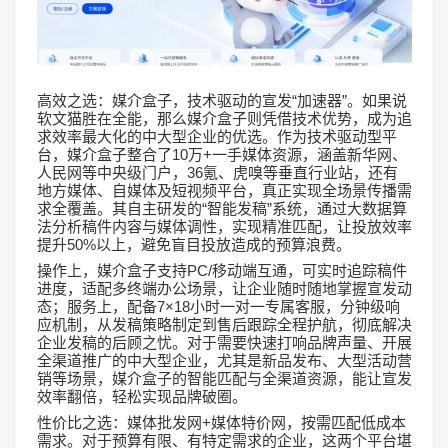
“
”
高效之选：媒介盒子，技术驱动的宣发
加速器
。如果说
软文猫胜在全能，那么媒介盒子则凭借技术优势，成为追
求效率最大化的中大型企业的优选。作为技术驱动型平
10
+
台，媒介盒子整合了
万
一手媒体资源，涵盖新华网、
36
人民网等中央级门户，
氪、虎嗅等垂直行业站，还有
地方媒体、自媒体及短视频平台，真正实现全场景传播需
“
”
求全覆盖。其自主研发的
智能发稿
系统，通过大数据算
法分析稿件内容与媒体调性，实现精准匹配，让投放效率
50%
提升
以上，避免盲目投放造成的预算浪费。
PC/
操作上，媒介盒子支持
移动端互通，可实时追踪稿件
进度，适配多终端办公场景，让企业随时随地掌握宣发动
7×18
态；服务上，配备
小时一对一专属客服，分钟级响
应机制，从发稿策略制定到售后跟踪全程护航，彻底解决
企业发稿的后顾之忧。对于需要快速打响品牌声量、开展
全渠道推广的中大型企业，尤其是新品发布、大型活动营
销等场景，媒介盒子的智能匹配与全渠道资源，能让宣发
效率翻倍，轻松实现品牌破圈。
+
性价比之选：媒体批发网
媒体特价网，按需匹配低成本
需求。对于预算有限、有特定需求的企业，这两个平台堪