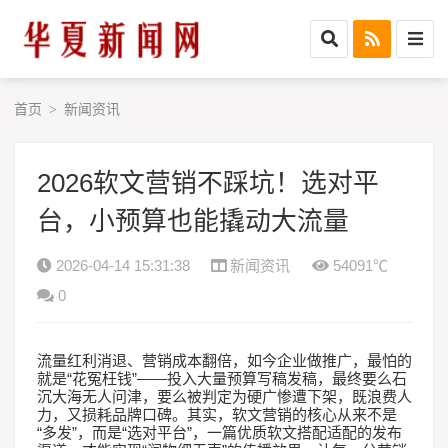
首页
新闻资讯
>
2026软文营销不踩坑！选对平
台，小预算也能撬动大流量
2026-04-14 15:31:38
新闻资讯
54091℃
0
流量红利消退、营销成本翻倍，如今企业做推广，最怕的
“
”——
就是
花冤枉钱
投入大量预算写稿发稿，最终要么石
沉大海无人问津，要么被判定为硬广惨遭下架，既浪费人
力，又损耗品牌口碑。其实，软文营销的核心从来不是
“
”
“
”
多发
，而是
选对平台
，一篇优质软文搭配适配的发布