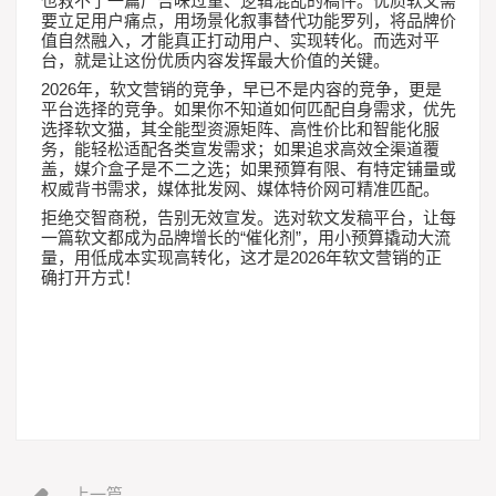
也救不了一篇广告味过重、逻辑混乱的稿件。优质软文需
要立足用户痛点，用场景化叙事替代功能罗列，将品牌价
值自然融入，才能真正打动用户、实现转化。而选对平
台，就是让这份优质内容发挥最大价值的关键。
2026
年，软文营销的竞争，早已不是内容的竞争，更是
平台选择的竞争。如果你不知道如何匹配自身需求，优先
选择软文猫，其全能型资源矩阵、高性价比和智能化服
务，能轻松适配各类宣发需求；如果追求高效全渠道覆
盖，媒介盒子是不二之选；如果预算有限、有特定铺量或
权威背书需求，媒体批发网、媒体特价网可精准匹配。
拒绝交智商税，告别无效宣发。选对软文发稿平台，让每
“
”
一篇软文都成为品牌增长的
催化剂
，用小预算撬动大流
2026
量，用低成本实现高转化，这才是
年软文营销的正
确打开方式！
上一篇