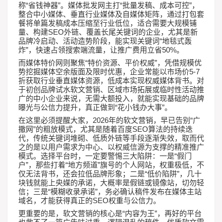
“
”
“
”
称
省钱神器
。媒体批发网主打
批量发稿、成本可控
，
整合中小媒体、垂直行业媒体及自媒体矩阵，通过打包套
餐将单篇发稿成本压缩至行业低位，适合需要大规模铺
SEO
量、构建
外链、覆盖长尾关键词的企业，尤其是新
“
品牌冷启动、活动造势阶段，能实现关键词
地毯式轰
”
50%
炸
，快速占领搜索端流量，让推广费用立省
。
“
”
而媒体特价网则聚焦
特价资源、平价权威
，凭借规模优
5-7
势挖掘媒体空余版面及限时优惠，企业常能以市场价
折获取行业垂直媒体资源，低成本实现权威媒体背书。对
于初创品牌试水软文营销、区域市场拓展或临时性活动推
广的中小企业来说，无需大额投入，就能实现基础的品牌
“
”
曝光与公信力提升，真正做到
花小钱办大事
。
2026
“
在这里必须提醒大家，
年的软文营销，早已告别
广
”
SEO
撒网
的粗放模式，尤其是随着百度
算法的持续迭
代，传统关键词堆砌、低质外链等手段逐渐失效，取而代
之的是以用户需求为中心、以权威信源为支撑的精准推广
“
模式。选择平台时，一定要警惕三大陷阱：一是
假门
”
“
”
户
，那些打着
地方频道
旗号的个人网站，权重极低，不
“
”
仅无法背书，还会拉低品牌形象；二是
低价陷阱
，几十
块钱就能上央媒的承诺，大概率是假链或镜像站，切勿轻
“
”
信；三是
模糊收录承诺
，务必确认稿件发布在媒体主站
SEO
域名，才能获得真正的
权重与公信力。
“
”
更重要的是，软文营销的核心是
内容为王
，再好的平台