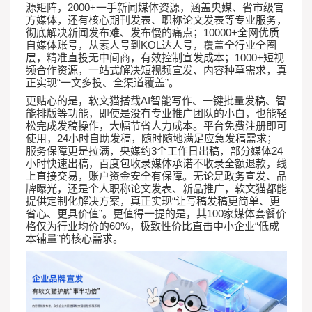
2000+
源矩阵，
一手新闻媒体资源，涵盖央媒、省市级官
方媒体，还有核心期刊发表、职称论文发表等专业服务，
10000+
彻底解决新闻发布难、发布慢的痛点；
全网优质
KOL
自媒体账号，从素人号到
达人号，覆盖全行业全圈
1000+
层，精准直投无中间商，有效控制宣发成本；
短视
频合作资源，一站式解决短视频宣发、内容种草需求，真
“
”
正实现
一文多投、全渠道覆盖
。
AI
更贴心的是，软文猫搭载
智能写作、一键批量发稿、智
能排版等功能，即使是没有专业推广团队的小白，也能轻
松完成发稿操作，大幅节省人力成本。平台免费注册即可
24
使用，
小时自助发稿，随时随地满足应急发稿需求；
3
24
服务保障更是拉满，央媒约
个工作日出稿，部分媒体
小时快速出稿，百度包收录媒体承诺不收录全额退款，线
上直接交易，账户资金安全有保障。无论是政务宣发、品
牌曝光，还是个人职称论文发表、新品推广，软文猫都能
“
提供定制化解决方案，真正实现
让写稿发稿更简单、更
”
100
省心、更具价值
。更值得一提的是，其
家媒体套餐价
60%
“
格仅为行业均价的
，极致性价比直击中小企业
低成
”
本铺量
的核心需求。