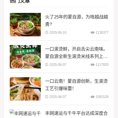
热门文章
火了25年的蒙自源，为啥越战越
勇?
2025-06-10
1136377
一口滚烫鲜，开启舌尖云南味。
蒙自源全新生滚烫米线系列上
线！
2025-06-07
1117820
一口云南！蒙自源创新，生滚烫
工艺引爆味蕾！
2025-06-07
1081528
丰网速运与千牛平台达成深度合