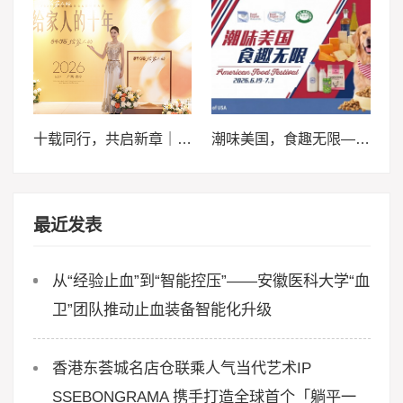
十载同行，共启新章｜2026轩妈品牌中秋启动会暨经销商大会圆满收官
潮味美国，食趣无限——来泰晤士超市邀您畅享味蕾体验
最近发表
从“经验止血”到“智能控压”——安徽医科大学“血
卫”团队推动止血装备智能化升级
香港东荟城名店仓联乘人气当代艺术IP
SSEBONGRAMA 携手打造全球首个「躺平一