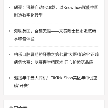
朗豪：深耕自动化18载，以Know-how赋能中国
制造数字化转型
潮味美国，食趣无限——来泰晤士超市邀您畅
享味蕾体验
柏乐口腔暑期矫牙季之第七届“大医精诚杯”正畸
病例大赛：以赛促学精医术 匠心护齿筑品质
迎接年中最大商机！TikTok Shop美区年中促重
磅“开赛”