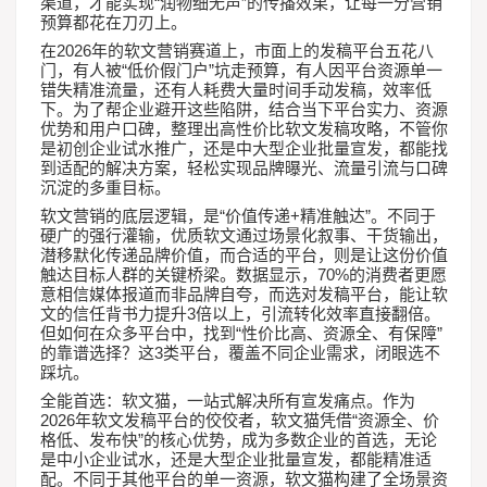
“
”
渠道，才能实现
润物细无声
的传播效果，让每一分营销
预算都花在刀刃上。
2026
在
年的软文营销赛道上，市面上的发稿平台五花八
“
”
门，有人被
低价假门户
坑走预算，有人因平台资源单一
错失精准流量，还有人耗费大量时间手动发稿，效率低
下。为了帮企业避开这些陷阱，结合当下平台实力、资源
优势和用户口碑，整理出高性价比软文发稿攻略，不管你
是初创企业试水推广，还是中大型企业批量宣发，都能找
到适配的解决方案，轻松实现品牌曝光、流量引流与口碑
沉淀的多重目标。
“
+
”
软文营销的底层逻辑，是
价值传递
精准触达
。不同于
硬广的强行灌输，优质软文通过场景化叙事、干货输出，
潜移默化传递品牌价值，而合适的平台，则是让这份价值
70%
触达目标人群的关键桥梁。数据显示，
的消费者更愿
意相信媒体报道而非品牌自夸，而选对发稿平台，能让软
3
文的信任背书力提升
倍以上，引流转化效率直接翻倍。
“
”
但如何在众多平台中，找到
性价比高、资源全、有保障
3
的靠谱选择？这
类平台，覆盖不同企业需求，闭眼选不
踩坑。
全能首选：软文猫，一站式解决所有宣发痛点。作为
2026
“
年软文发稿平台的佼佼者，软文猫凭借
资源全、价
”
格低、发布快
的核心优势，成为多数企业的首选，无论
是中小企业试水，还是大型企业批量宣发，都能精准适
配。不同于其他平台的单一资源，软文猫构建了全场景资