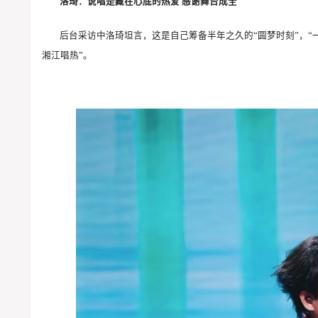
洛琦：说唱是藏在心底的热爱 感谢舞台成全
后台采访中洛琦坦言，这是自己筹备半年之久的“圆梦时刻”，“
湘江唱热”。