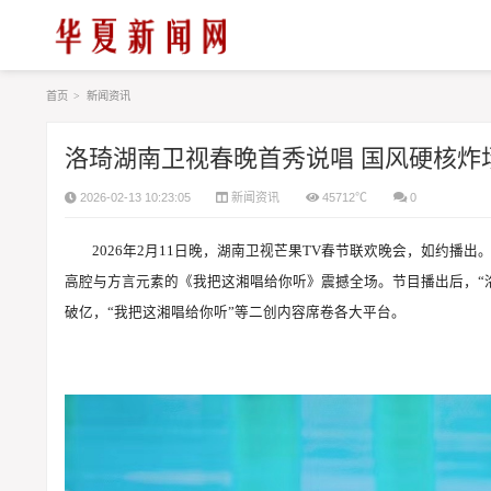
首页
>
新闻资讯
洛琦湖南卫视春晚首秀说唱 国风硬核炸
2026-02-13 10:23:05
新闻资讯
45712℃
0
2026年2月11日晚，湖南卫视芒果TV春节联欢晚会，如约
高腔与方言元素的《我把这湘唱给你听》震撼全场。节目播出后，“
破亿，“我把这湘唱给你听”等二创内容席卷各大平台。