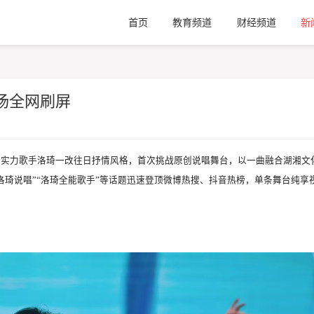
首页
教育频道
财经频道
新
场全网刷屏
播出。实力歌手洛琦一改往日抒情风格，首次挑战原创说唱舞台，以一曲融合湖湘文
洛琦说唱”“洛琦全能歌手”等话题迅速登顶微博热搜、抖音热榜，单条舞台纯享