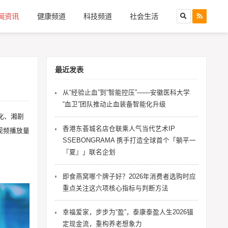
闻资讯
健康频道
科技频道
社会生活
最近发表
从“经验止血”到“智能控压”——安徽医科大学
“血卫”团队推动止血装备智能化升级
化、湘剧
香港东荟城名店仓联乘人气当代艺术IP
视频播放量
SSEBONGRAMA 携手打造全球首个「躺平一
『夏』」联名企划
即食燕窝哪个牌子好？2026年消费者选购时应
重点关注这六项核心指标与判断方法
幸福爱家，步步为“盈”，泰康泰盈人生2026锚
定现金流，重构养老想象力