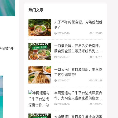
热门文章
火了25年的蒙自源，为啥越战越
勇?
2025-06-10
1135973
一口滚烫鲜，开启舌尖云南味。
瞬间被“开
蒙自源全新生滚烫米线系列上
线！
2025-06-07
1117261
一口云南！蒙自源创新，生滚烫
工艺引爆味蕾！
2025-06-07
1081178
丰网速运与千牛平台达成深度合
作，为淘宝天猫商家提供稳定物
流服务
2023-01-06
1040234
云南味道！蒙自源生滚烫系列米