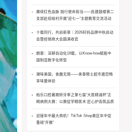
赓续红色血脉 践行使命担当——民建鼓楼第二
支部赴绍岐村开展“迎七一”主题教育交流活动
十载同行，共启新章｜2026轩妈品牌中秋启动
会暨经销商大会圆满收官
朗豪：深耕自动化18载，以Know-how赋能中
国制造数字化转型
潮味美国，食趣无限——来泰晤士超市邀您畅
享味蕾体验
柏乐口腔暑期矫牙季之第七届“大医精诚杯”正
畸病例大赛：以赛促学精医术 匠心护齿筑品质
迎接年中最大商机！TikTok Shop美区年中促
重磅“开赛”