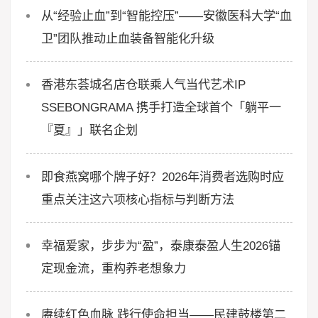
从“经验止血”到“智能控压”——安徽医科大学“血
卫”团队推动止血装备智能化升级
香港东荟城名店仓联乘人气当代艺术IP
SSEBONGRAMA 携手打造全球首个「躺平一
『夏』」联名企划
即食燕窝哪个牌子好？2026年消费者选购时应
重点关注这六项核心指标与判断方法
幸福爱家，步步为“盈”，泰康泰盈人生2026锚
定现金流，重构养老想象力
赓续红色血脉 践行使命担当——民建鼓楼第二