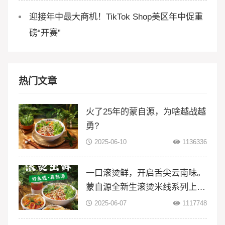
迎接年中最大商机！TikTok Shop美区年中促重
磅“开赛”
热门文章
火了25年的蒙自源，为啥越战越
勇?
2025-06-10
1136336
一口滚烫鲜，开启舌尖云南味。
蒙自源全新生滚烫米线系列上
线！
2025-06-07
1117748