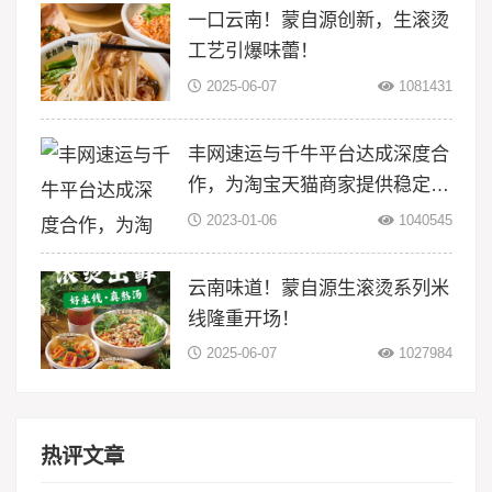
一口云南！蒙自源创新，生滚烫
工艺引爆味蕾！
2025-06-07
1081431
丰网速运与千牛平台达成深度合
作，为淘宝天猫商家提供稳定物
流服务
2023-01-06
1040545
云南味道！蒙自源生滚烫系列米
线隆重开场！
2025-06-07
1027984
热评文章