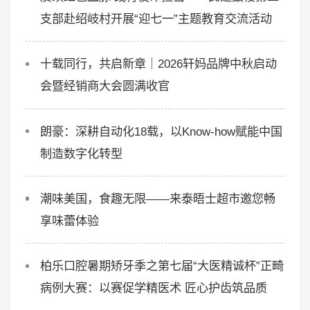
支部赴绍岐村开展“迎七一”主题教育交流活动
十载同行，共启新章｜2026轩妈品牌中秋启动
会暨经销商大会圆满收官
朗豪：深耕自动化18载，以Know-how赋能中国
制造数字化转型
潮味美国，食趣无限——来泰晤士超市邀您畅
享味蕾体验
柏乐口腔暑期矫牙季之第七届“大医精诚杯”正畸
病例大赛：以赛促学精医术 匠心护齿筑品质